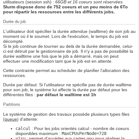
utilisateurs (session ssh) :
66GB et 16 coeurs sont réservées.
Slurm dispose donc de 752 coeurs et un peu moins de 6To
pour répartir les ressources entre les différents jobs.
Durée du job
L'utilisateur doit spécifier la durée attendue (walltime) de son job au
moment où il le soumet. Lors de l'exécution, le temps du job est
décompté.
Si le job continue de tourner au delà de la durée demandée, celui-
ci est détruit par le gestionnaire de job. Il n'y a pas de possibilité la
durée walltime une fois que le job a démarré, mais on peut
effectuer une modification tant que le job est en attente.
Cette contrainte permet au scheduler de planifier l'allocation des
ressources.
Durée par défaut: Si l'utilisateur ne spécifie pas de durée walltime
pour son job, le système lui affecte la durée par défaut pour les
différentes files :
par défaut le walltime est 1h
Partitions
Le système de gestion des travaux possède plusieurs types files
(
queue
) d'attente:
calcul
: Pour les jobs orientés calcul - nombre de coeurs
disponibles maximum :
MaxCPUsPerNode=728
visu
: permet d'accéder aux cartes gpu pour réaliser la