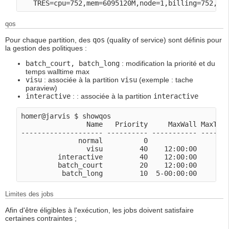
qos
Pour chaque partition, des
qos
(quality of service) sont définis pour
la gestion des politiques :
batch_court, batch_long
: modification la priorité et du
temps walltime max
visu
: associée à la partition
visu
(exemple : tache
paraview)
interactive
: : associée à la partition
interactive
homer@jarvis $ showqos

                Name   Priority     MaxWall MaxTRES
-------------------- ---------- ----------- -------
              normal          0

                visu         40    12:00:00        
         interactive         40    12:00:00        
         batch_court         20    12:00:00       c
Limites des jobs
Afin d'être éligibles à l'exécution, les jobs doivent satisfaire
certaines contraintes ;