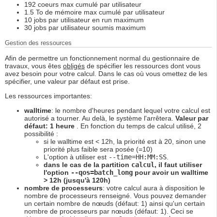
192 coeurs max cumulé par utilisateur
1.5 To de mémoire max cumulé par utilisateur
10 jobs par utilisateur en run maximum
30 jobs par utilisateur soumis maximum
Gestion des ressources
Afin de permettre un fonctionnement normal du gestionnaire de
travaux, vous êtes
obligés
de spécifier les ressources dont vous
avez besoin pour votre calcul. Dans le cas où vous omettez de les
spécifier, une valeur par défaut est prise.
Les ressources importantes:
walltime
: le nombre d'heures pendant lequel votre calcul est
autorisé a tourner. Au delà, le système l'arrêtera.
Valeur par
défaut: 1 heure
. En fonction du temps de calcul utilisé, 2
possibilité :
si le walltime est < 12h, la priorité est à 20, sinon une
priorité plus faible sera posée (=10)
L'option à utiliser est
--time=HH:MM:SS
.
dans le cas de la partition
calcul
, il faut utiliser
l'option
--qos=batch_long
pour avoir un walltime
> 12h (jusqu'à 120h)
nombre de processeurs
: votre calcul aura à disposition le
nombre de processeurs renseigné. Vous pouvez demander
un certain nombre de nœuds (défaut: 1) ainsi qu'un certain
nombre de processeurs par nœuds (défaut: 1). Ceci se