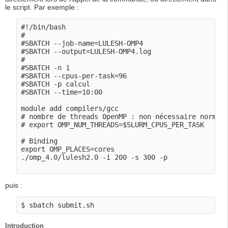
le script. Par exemple :
#!/bin/bash

#

#SBATCH --job-name=LULESH-OMP4

#SBATCH --output=LULESH-OMP4.log

#

#SBATCH -n 1

#SBATCH --cpus-per-task=96

#SBATCH -p calcul

#SBATCH --time=10:00

module add compilers/gcc

# nombre de threads OpenMP : non nécessaire normale
# export OMP_NUM_THREADS=$SLURM_CPUS_PER_TASK

# Binding

export OMP_PLACES=cores

./omp_4.0/lulesh2.0 -i 200 -s 300 -p

puis :
Introduction