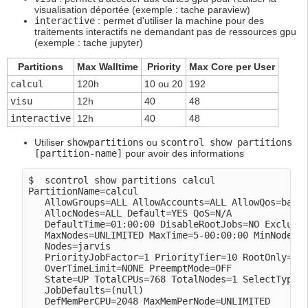
visualisation déportée (exemple : tache paraview)
interactive
: permet d'utiliser la machine pour des
traitements interactifs ne demandant pas de ressources gpu
(exemple : tache jupyter)
Partitions
Max Walltime
Priority
Max Core per User
calcul
120h
10 ou 20
192
visu
12h
40
48
interactive
12h
40
48
Utiliser
showpartitions
ou
scontrol show partitions
[partition-name]
pour avoir des informations
$  scontrol show partitions calcul

PartitionName=calcul

   AllowGroups=ALL AllowAccounts=ALL AllowQos=batch
   AllocNodes=ALL Default=YES QoS=N/A

   DefaultTime=01:00:00 DisableRootJobs=NO Exclusiv
   MaxNodes=UNLIMITED MaxTime=5-00:00:00 MinNodes=0
   Nodes=jarvis

   PriorityJobFactor=1 PriorityTier=10 RootOnly=NO 
   OverTimeLimit=NONE PreemptMode=OFF

   State=UP TotalCPUs=768 TotalNodes=1 SelectTypePa
   JobDefaults=(null)

   DefMemPerCPU=2048 MaxMemPerNode=UNLIMITED
