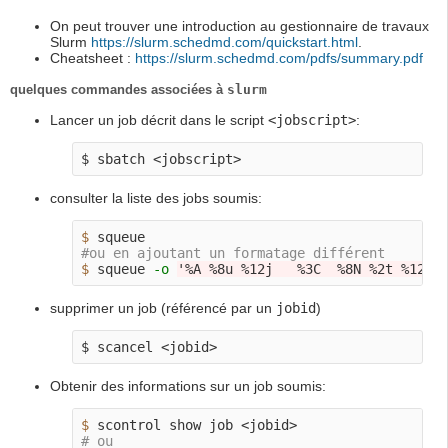
On peut trouver une introduction au gestionnaire de travaux
Slurm
https://slurm.schedmd.com/quickstart.html
.
Cheatsheet :
https://slurm.schedmd.com/pdfs/summary.pdf
quelques commandes associées à
slurm
Lancer un job décrit dans le script
<jobscript>
:
consulter la liste des jobs soumis:
$ 
#ou en ajoutant un formatage différent
$ 
squeue 
-o
'%A %8u %12j   %3C  %8N %2t %12l 
supprimer un job (référencé par un
jobid
)
Obtenir des informations sur un job soumis:
$ 
# ou