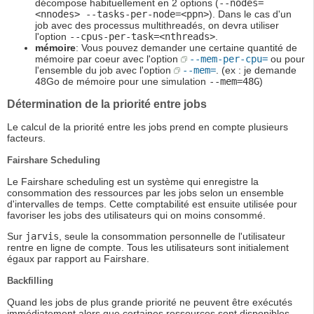
décompose habituellement en 2 options (
--nodes=
<nnodes> --tasks-per-node=<ppn>
). Dans le cas d'un
job avec des processus multithreadés, on devra utiliser
l'option
--cpus-per-task=<nthreads>
.
mémoire
: Vous pouvez demander une certaine quantité de
mémoire par coeur avec l'option
--mem-per-cpu=
ou pour
l'ensemble du job avec l'option
--mem=
. (ex : je demande
48Go de mémoire pour une simulation
--mem=48G
)
Détermination de la priorité entre jobs
Le calcul de la priorité entre les jobs prend en compte plusieurs
facteurs.
Fairshare Scheduling
Le Fairshare scheduling est un système qui enregistre la
consommation des ressources par les jobs selon un ensemble
d'intervalles de temps. Cette comptabilité est ensuite utilisée pour
favoriser les jobs des utilisateurs qui on moins consommé.
Sur
jarvis
, seule la consommation personnelle de l'utilisateur
rentre en ligne de compte. Tous les utilisateurs sont initialement
égaux par rapport au Fairshare.
Backfilling
Quand les jobs de plus grande priorité ne peuvent être exécutés
immédiatement alors que certaines ressources sont disponibles