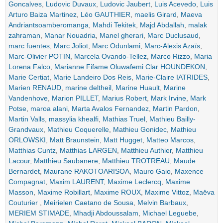
Goncalves
,
Ludovic Duvaux
,
Ludovic Jaubert
,
Luis Acevedo
,
Luis
Arturo Baiza Martinez
,
Léo GAUTHIER
,
maelis Girard
,
Maeva
Andriantsoamberomanga
,
Mahdi Tekitek
,
Majd Abdallah
,
malak
zahraman
,
Manar Nouadria
,
Manel gherari
,
Marc Duclusaud
,
marc fuentes
,
Marc Joliot
,
Marc Odunlami
,
Marc-Alexis Azaïs
,
Marc-Olivier POTIN
,
Marcela Ovando-Tellez
,
Marco Rizzo
,
Maria
Lorena Falco
,
Marianne Fifame Oluwafemi Clar HOUNDEKON
,
Marie Certiat
,
Marie Landeiro Dos Reis
,
Marie-Claire IATRIDES
,
Marien RENAUD
,
marine deltheil
,
Marine Huault
,
Marine
Vandenhove
,
Marion PILLET
,
Marius Robert
,
Mark Irvine
,
Mark
Potse
,
maroa alani
,
Marta Avalos Fernandez
,
Martin Pardon
,
Martin Valls
,
massylia khealfi
,
Mathias Truel
,
Mathieu Bailly-
Grandvaux
,
Mathieu Coquerelle
,
Mathieu Gonidec
,
Mathieu
ORLOWSKI
,
Matt Braunstein
,
Matt Hugget
,
Matteo Marcos
,
Matthias Cuntz
,
Matthias LARGEN
,
Matthieu Authier
,
Matthieu
Lacour
,
Matthieu Saubanere
,
Matthieu TROTREAU
,
Maude
Bernardet
,
Maurane RAKOTOARISOA
,
Mauro Gaio
,
Maxence
Compagnat
,
Maxim LAURENT
,
Maxime Leclercq
,
Maxime
Masson
,
Maxime Robillart
,
Maxime ROUX
,
Maxime Vittoz
,
Maëva
Couturier
,
Meirielen Caetano de Sousa
,
Melvin Barbaux
,
MERIEM STIMADE
,
Mhadji Abdoussalam
,
Michael Leguebe
,