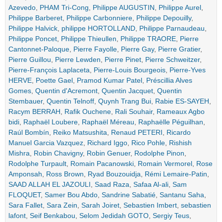
Azevedo
,
PHAM Tri-Cong
,
Philippe AUGUSTIN
,
Philippe Aurel
,
Philippe Barberet
,
Philippe Carbonniere
,
Philippe Depouilly
,
Philippe Halvick
,
philippe HORTOLLAND
,
Philippe Parnaudeau
,
Philippe Poncet
,
Philippe Thieullen
,
Philippe TRAORE
,
Pierre
Cantonnet-Paloque
,
Pierre Fayolle
,
Pierre Gay
,
Pierre Gratier
,
Pierre Guillou
,
Pierre Lewden
,
Pierre Pinet
,
Pierre Schweitzer
,
Pierre-François Laplaceta
,
Pierre-Louis Bourgeois
,
Pierre-Yves
HERVE
,
Poette Gael
,
Pramod Kumar Patel
,
Préscillia Alves
Gomes
,
Quentin d'Acremont
,
Quentin Jacquet
,
Quentin
Stembauer
,
Quentin Telnoff
,
Quynh Trang Bui
,
Rabie ES-SAYEH
,
Racym BERRAH
,
Rafik Ouchene
,
Rali Souhair
,
Rameaux Agbo
bidi
,
Raphaël Loubere
,
Raphaël Méreau
,
Raphaëlle Péguilhan
,
Raúl Bombín
,
Reiko Matsushita
,
Renaud PETERI
,
Ricardo
Manuel Garcia Vazquez
,
Richard Iggo
,
Rico Pohle
,
Rishish
Mishra
,
Robin Chavigny
,
Robin Genuer
,
Rodolphe Pinon
,
Rodolphe Turpault
,
Romain Pacanowski
,
Romain Vermorel
,
Rose
Amponsah
,
Ross Brown
,
Ryad Bouzouidja
,
Rémi Lemaire-Patin
,
SAAD ALLAH EL JAZOULI
,
Saad Raza
,
Safaa Al-ali
,
Sam
FLOQUET
,
Samer Bou Abdo
,
Sandrine Sabatié
,
Santanu Saha
,
Sara Fallet
,
Sara Zein
,
Sarah Joiret
,
Sebastien Imbert
,
sebastien
lafont
,
Seif Benkabou
,
Selom Jedidah GOTO
,
Sergiy Teus
,