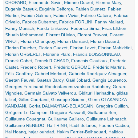
CHOPARD
,
Etienne de Sevin
,
Etienne Ducrot
,
Etienne Mary
,
Eugenia Basyuk
,
Eugénie Delforge
,
Fabien Dumetz
,
Fabien
Mortier
,
Fabien Salmon
,
Fabien Vivier
,
Fabrice Catoire
,
Fabrice
Crivello
,
Fabrice Dubertret
,
Fabrice FORLINI
,
Fanny Mallard
,
Fanny Munsch
,
Farida Enikeeva
,
Federico Sirna
,
Firas Elkheir
Shuaib Mohammed
,
Florent Di Meo
,
Florent Pruvost
,
Florent
VIROT
,
Florian Chanquoy
,
Florian Bernard
,
Florian Bouard
,
Florian Faucher
,
Florian Guezet
,
Florian Levet
,
Florian Mahiddini
,
Florian ORGERET
,
Floriane Plard
,
Francis BOISSONNEAU
,
Franck Gobet
,
Franck RICHARD
,
Francois Clautiaux
,
Frederic
Castet
,
Frederic Robert
,
Frédéric GEROME
,
Frédéric Martins
,
Félix Geoffroy
,
Gabriel Merlaud
,
Gabriela Rodríguez Almaguer
,
Gaetan Fauvel
,
Gaétan Bardy
,
Gaël Jobard
,
Gengis Lourenco
,
Georges Ferdinand Randriafanomezantsoa Radohery
,
Gerard
Vignoles
,
Germain Salvato Vallverdu
,
Gidituri Harinadha
,
gildas
lalizel
,
Gilles Courtand
,
Giuseppe Sciume
,
Glenn OTAKANDZA
KANDJANI
,
Gorka DALMAYRAC-BELASCAIN
,
Gregoire Guillon
,
Grégoire Le Campion
,
Grégoire Passault
,
Guillaume Bon
,
Guillaume Couegnat
,
Guillaume Galliero
,
Guillaume Lehnasch
,
Guillaume RENEDO
,
Ha TRINH
,
Hadil Belanes
,
Hadrien Cadiou
,
Hai Hoang
,
hajar ouhdad
,
Hakim Ferrier-Belhaouari
,
Halidou