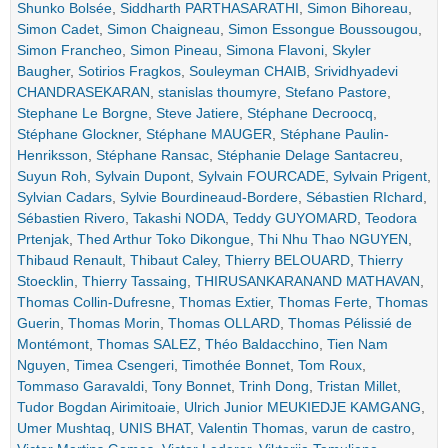
Shunko Bolsée
,
Siddharth PARTHASARATHI
,
Simon Bihoreau
,
Simon Cadet
,
Simon Chaigneau
,
Simon Essongue Boussougou
,
Simon Francheo
,
Simon Pineau
,
Simona Flavoni
,
Skyler
Baugher
,
Sotirios Fragkos
,
Souleyman CHAIB
,
Srividhyadevi
CHANDRASEKARAN
,
stanislas thoumyre
,
Stefano Pastore
,
Stephane Le Borgne
,
Steve Jatiere
,
Stéphane Decroocq
,
Stéphane Glockner
,
Stéphane MAUGER
,
Stéphane Paulin-
Henriksson
,
Stéphane Ransac
,
Stéphanie Delage Santacreu
,
Suyun Roh
,
Sylvain Dupont
,
Sylvain FOURCADE
,
Sylvain Prigent
,
Sylvian Cadars
,
Sylvie Bourdineaud-Bordere
,
Sébastien RIchard
,
Sébastien Rivero
,
Takashi NODA
,
Teddy GUYOMARD
,
Teodora
Prtenjak
,
Thed Arthur Toko Dikongue
,
Thi Nhu Thao NGUYEN
,
Thibaud Renault
,
Thibaut Caley
,
Thierry BELOUARD
,
Thierry
Stoecklin
,
Thierry Tassaing
,
THIRUSANKARANAND MATHAVAN
,
Thomas Collin-Dufresne
,
Thomas Extier
,
Thomas Ferte
,
Thomas
Guerin
,
Thomas Morin
,
Thomas OLLARD
,
Thomas Pélissié de
Montémont
,
Thomas SALEZ
,
Théo Baldacchino
,
Tien Nam
Nguyen
,
Timea Csengeri
,
Timothée Bonnet
,
Tom Roux
,
Tommaso Garavaldi
,
Tony Bonnet
,
Trinh Dong
,
Tristan Millet
,
Tudor Bogdan Airimitoaie
,
Ulrich Junior MEUKIEDJE KAMGANG
,
Umer Mushtaq
,
UNIS BHAT
,
Valentin Thomas
,
varun de castro
,