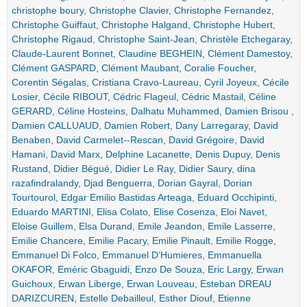
christophe boury
,
Christophe Clavier
,
Christophe Fernandez
,
Christophe Guiffaut
,
Christophe Halgand
,
Christophe Hubert
,
Christophe Rigaud
,
Christophe Saint-Jean
,
Christèle Etchegaray
,
Claude-Laurent Bonnet
,
Claudine BEGHEIN
,
Clément Damestoy
,
Clément GASPARD
,
Clément Maubant
,
Coralie Foucher
,
Corentin Ségalas
,
Cristiana Cravo-Laureau
,
Cyril Joyeux
,
Cécile
Losier
,
Cécile RIBOUT
,
Cédric Flageul
,
Cédric Mastail
,
Céline
GERARD
,
Céline Hosteins
,
Dalhatu Muhammed
,
Damien Brisou
,
Damien CALLUAUD
,
Damien Robert
,
Dany Larregaray
,
David
Benaben
,
David Carmelet--Rescan
,
David Grégoire
,
David
Hamani
,
David Marx
,
Delphine Lacanette
,
Denis Dupuy
,
Denis
Rustand
,
Didier Bégué
,
Didier Le Ray
,
Didier Saury
,
dina
razafindralandy
,
Djad Benguerra
,
Dorian Gayral
,
Dorian
Tourtourol
,
Edgar Emilio Bastidas Arteaga
,
Eduard Occhipinti
,
Eduardo MARTINI
,
Elisa Colato
,
Elise Cosenza
,
Eloi Navet
,
Eloise Guillem
,
Elsa Durand
,
Emile Jeandon
,
Emile Lasserre
,
Emilie Chancere
,
Emilie Pacary
,
Emilie Pinault
,
Emilie Rogge
,
Emmanuel Di Folco
,
Emmanuel D’Humieres
,
Emmanuella
OKAFOR
,
Eméric Gbaguidi
,
Enzo De Souza
,
Eric Largy
,
Erwan
Guichoux
,
Erwan Liberge
,
Erwan Louveau
,
Esteban DREAU
DARIZCUREN
,
Estelle Debailleul
,
Esther Diouf
,
Etienne