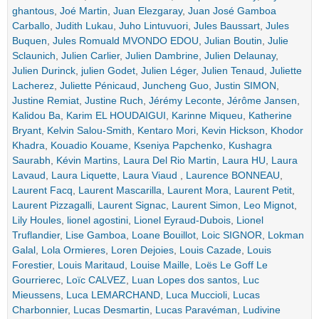
ghantous
,
Joé Martin
,
Juan Elezgaray
,
Juan José Gamboa
Carballo
,
Judith Lukau
,
Juho Lintuvuori
,
Jules Baussart
,
Jules
Buquen
,
Jules Romuald MVONDO EDOU
,
Julian Boutin
,
Julie
Sclaunich
,
Julien Carlier
,
Julien Dambrine
,
Julien Delaunay
,
Julien Durinck
,
julien Godet
,
Julien Léger
,
Julien Tenaud
,
Juliette
Lacherez
,
Juliette Pénicaud
,
Juncheng Guo
,
Justin SIMON
,
Justine Remiat
,
Justine Ruch
,
Jérémy Leconte
,
Jérôme Jansen
,
Kalidou Ba
,
Karim EL HOUDAIGUI
,
Karinne Miqueu
,
Katherine
Bryant
,
Kelvin Salou-Smith
,
Kentaro Mori
,
Kevin Hickson
,
Khodor
Khadra
,
Kouadio Kouame
,
Kseniya Papchenko
,
Kushagra
Saurabh
,
Kévin Martins
,
Laura Del Rio Martin
,
Laura HU
,
Laura
Lavaud
,
Laura Liquette
,
Laura Viaud
,
Laurence BONNEAU
,
Laurent Facq
,
Laurent Mascarilla
,
Laurent Mora
,
Laurent Petit
,
Laurent Pizzagalli
,
Laurent Signac
,
Laurent Simon
,
Leo Mignot
,
Lily Houles
,
lionel agostini
,
Lionel Eyraud-Dubois
,
Lionel
Truflandier
,
Lise Gamboa
,
Loane Bouillot
,
Loic SIGNOR
,
Lokman
Galal
,
Lola Ormieres
,
Loren Dejoies
,
Louis Cazade
,
Louis
Forestier
,
Louis Maritaud
,
Louise Maille
,
Loës Le Goff Le
Gourrierec
,
Loïc CALVEZ
,
Luan Lopes dos santos
,
Luc
Mieussens
,
Luca LEMARCHAND
,
Luca Muccioli
,
Lucas
Charbonnier
,
Lucas Desmartin
,
Lucas Paravéman
,
Ludivine