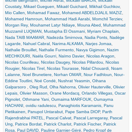
Michel Bergmann
,
Michel Rerat
,
Mickael BARON
,
Mickael
Coustaty
,
Mikael Gueguen
,
Mikaël Guichard
,
Mikhail Guchkov
,
Mio Callen
,
Mohamad Fawaz
,
Mohamed ABDELDJALIL MAZIZ
,
Mohamed Hamroun
,
Mohammad Hadi Aarabi
,
Momchil Terziev
,
Morgan Rey
,
Mouhamet Latyr Ndiaye
,
Mouna Abed
,
Muhammad
Muzzamil LUQMAN
,
Mustapha El Ossmani
,
Myriam Chaplain
,
Nada TAIB MAAMAR
,
Nadezda Smirnova
,
Nadia Ponts
,
Nadège
Lagarde
,
Nahuel Cabral
,
Narima ALKAMA
,
Narjes Jomaa
,
Nathalie Brouillet
,
Nathalie Furmento
,
Navya Gigimon
,
Nazim
MECHKOURI
,
Naëla Gourri
,
Naïmo Davier
,
Nicolas Aragon
,
Nicolas Courilleau
,
Nicolas Daugey
,
Nicolas Pillardou
,
Nicolas
Rougier
,
Nicolas Tirel
,
Nicolas Tourasse
,
Nidal Chouardi
,
Noam
Lalanne
,
Noel Brunetiere
,
Norhan OMAR
,
Nour Fadhloun
,
Nour-
Eddine Toutlini
,
Noé Condé
,
Nushrat Yeasmin
,
Oihana
Galparsoro
,
Oleg Rud
,
Olha Nahorna
,
Olivier Hauterville
,
Olivier
Lepais
,
Olivier Masson
,
Orane Mordacq
,
Orlando Villegas
,
Oscar
Pignolet
,
Othmane Yani
,
Oumaima MARFOUK
,
Oumayma
HACHANI
,
ovidiu radulescu
,
Panaghiotis Karamanis
,
Panu
Pietikainen
,
Panupol Untarabut
,
Pape Samba DIOP
,
Parth
Rajendrabhai PATEL
,
Pascal Calvat
,
Pascal Larregaray
,
Pascal
Ung
,
Patrice Bordat
,
Patrick Charlot
,
Patrick Fischer
,
Patrick
Rosa
,
Paul DAVID
,
Pauline Garnier-Géré
,
Pedro Kropf de