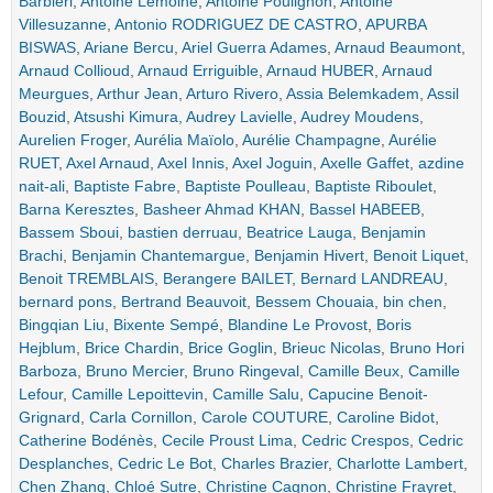
Barbieri
,
Antoine Lemoine
,
Antoine Poulignon
,
Antoine
Villesuzanne
,
Antonio RODRIGUEZ DE CASTRO
,
APURBA
BISWAS
,
Ariane Bercu
,
Ariel Guerra Adames
,
Arnaud Beaumont
,
Arnaud Collioud
,
Arnaud Erriguible
,
Arnaud HUBER
,
Arnaud
Meurgues
,
Arthur Jean
,
Arturo Rivero
,
Assia Belemkadem
,
Assil
Bouzid
,
Atsushi Kimura
,
Audrey Lavielle
,
Audrey Moudens
,
Aurelien Froger
,
Aurélia Maïolo
,
Aurélie Champagne
,
Aurélie
RUET
,
Axel Arnaud
,
Axel Innis
,
Axel Joguin
,
Axelle Gaffet
,
azdine
nait-ali
,
Baptiste Fabre
,
Baptiste Poulleau
,
Baptiste Riboulet
,
Barna Keresztes
,
Basheer Ahmad KHAN
,
Bassel HABEEB
,
Bassem Sboui
,
bastien derruau
,
Beatrice Lauga
,
Benjamin
Brachi
,
Benjamin Chantemargue
,
Benjamin Hivert
,
Benoit Liquet
,
Benoit TREMBLAIS
,
Berangere BAILET
,
Bernard LANDREAU
,
bernard pons
,
Bertrand Beauvoit
,
Bessem Chouaia
,
bin chen
,
Bingqian Liu
,
Bixente Sempé
,
Blandine Le Provost
,
Boris
Hejblum
,
Brice Chardin
,
Brice Goglin
,
Brieuc Nicolas
,
Bruno Hori
Barboza
,
Bruno Mercier
,
Bruno Ringeval
,
Camille Beux
,
Camille
Lefour
,
Camille Lepoittevin
,
Camille Salu
,
Capucine Benoit-
Grignard
,
Carla Cornillon
,
Carole COUTURE
,
Caroline Bidot
,
Catherine Bodénès
,
Cecile Proust Lima
,
Cedric Crespos
,
Cedric
Desplanches
,
Cedric Le Bot
,
Charles Brazier
,
Charlotte Lambert
,
Chen Zhang
,
Chloé Sutre
,
Christine Cagnon
,
Christine Frayret
,