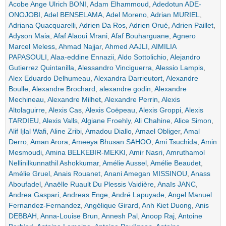
Acobe Ange Ulrich BONI
,
Adam Elhammoud
,
Adedotun ADE-
ONOJOBI
,
Adel BENSELAMA
,
Adel Moreno
,
Adrian MURIEL
,
Adriana Quacquarelli
,
Adrien Da Ros
,
Adrien Orué
,
Adrien Paillet
,
Adyson Maia
,
Afaf Alaoui Mrani
,
Afaf Bouharguane
,
Agnero
Marcel Meless
,
Ahmad Najjar
,
Ahmed AAJLI
,
AIMILIA
PAPASOULI
,
Alaa-eddine Ennazii
,
Aldo Sottolichio
,
Alejandro
Gutierrez Quintanilla
,
Alessandro Vinciguerra
,
Alessio Lampis
,
Alex Eduardo Delhumeau
,
Alexandra Darrieutort
,
Alexandre
Boulle
,
Alexandre Brochard
,
alexandre godin
,
Alexandre
Mechineau
,
Alexandre Milhet
,
Alexandre Perrin
,
Alexis
Altolaguirre
,
Alexis Cas
,
Alexis Coëpeau
,
Alexis Groppi
,
Alexis
TARDIEU
,
Alexis Valls
,
Algiane Froehly
,
Ali Chahine
,
Alice Simon
,
Alif Ijlal Wafi
,
Aline Zribi
,
Amadou Diallo
,
Amael Obliger
,
Amal
Derro
,
Aman Arora
,
Ameeya Bhusan SAHOO
,
Ami Tsuchida
,
Amin
Mesmoudi
,
Amina BELKEBIR-MEKKI
,
Amir Nasri
,
Amruthamol
Nellinilkunnathil Ashokkumar
,
Amélie Aussel
,
Amélie Beaudet
,
Amélie Gruel
,
Anais Rouanet
,
Anani Amegan MISSINOU
,
Anass
Aboufadel
,
Anaëlle Ruault Du Plessis Vaidière
,
Anaïs JANC
,
Andrea Gaspari
,
Andreas Enge
,
André Lapuyade
,
Angel Manuel
Fernandez-Fernandez
,
Angélique Girard
,
Anh Kiet Duong
,
Anis
DEBBAH
,
Anna-Louise Brun
,
Annesh Pal
,
Anoop Raj
,
Antoine