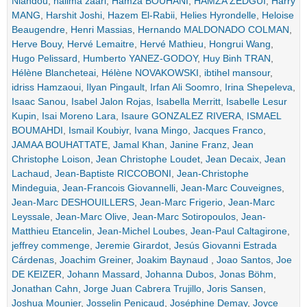
Niandou
,
halima zaari
,
Hamza BOUHANI
,
HAMZA ZEDGUI
,
Harry
MANG
,
Harshit Joshi
,
Hazem El-Rabii
,
Helies Hyrondelle
,
Heloise
Beaugendre
,
Henri Massias
,
Hernando MALDONADO COLMAN
,
Herve Bouy
,
Hervé Lemaitre
,
Hervé Mathieu
,
Hongrui Wang
,
Hugo Pelissard
,
Humberto YANEZ-GODOY
,
Huy Binh TRAN
,
Hélène Blancheteai
,
Hélène NOVAKOWSKI
,
ibtihel mansour
,
idriss Hamzaoui
,
Ilyan Pingault
,
Irfan Ali Soomro
,
Irina Shepeleva
,
Isaac Sanou
,
Isabel Jalon Rojas
,
Isabella Merritt
,
Isabelle Lesur
Kupin
,
Isai Moreno Lara
,
Isaure GONZALEZ RIVERA
,
ISMAEL
BOUMAHDI
,
Ismail Koubiyr
,
Ivana Mingo
,
Jacques Franco
,
JAMAA BOUHATTATE
,
Jamal Khan
,
Janine Franz
,
Jean
Christophe Loison
,
Jean Christophe Loudet
,
Jean Decaix
,
Jean
Lachaud
,
Jean-Baptiste RICCOBONI
,
Jean-Christophe
Mindeguia
,
Jean-Francois Giovannelli
,
Jean-Marc Couveignes
,
Jean-Marc DESHOUILLERS
,
Jean-Marc Frigerio
,
Jean-Marc
Leyssale
,
Jean-Marc Olive
,
Jean-Marc Sotiropoulos
,
Jean-
Matthieu Etancelin
,
Jean-Michel Loubes
,
Jean-Paul Caltagirone
,
jeffrey commenge
,
Jeremie Girardot
,
Jesús Giovanni Estrada
Cárdenas
,
Joachim Greiner
,
Joakim Baynaud
,
Joao Santos
,
Joe
DE KEIZER
,
Johann Massard
,
Johanna Dubos
,
Jonas Böhm
,
Jonathan Cahn
,
Jorge Juan Cabrera Trujillo
,
Joris Sansen
,
Joshua Mounier
,
Josselin Penicaud
,
Joséphine Demay
,
Joyce