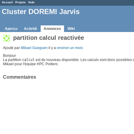
Accueil
Projets
Aide
Cluster DOREMI Jarvis
Aperçu
Activité
Annonces
Wiki
partition calcul reactivée
Ajouté par
Mikael Gueguen
il y a
environ un mois
Bonjour
La partition
calcul
est de nouveau disponible. Les calculs sont donc possibles da
Mikael pour l'équipe HPC Poitiers
Commentaires