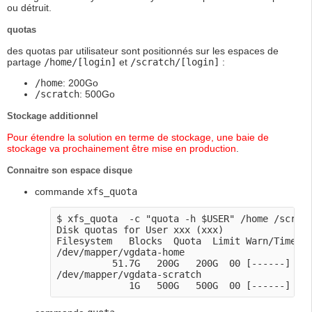
ou détruit.
quotas
des quotas par utilisateur sont positionnés sur les espaces de
partage
/home/[login]
et
/scratch/[login]
:
/home
: 200Go
/scratch
: 500Go
Stockage additionnel
Pour étendre la solution en terme de stockage, une baie de
stockage va prochainement être mise en production
.
Connaitre son espace disque
commande
xfs_quota
$ xfs_quota  -c "quota -h $USER" /home /scratc
Disk quotas for User xxx (xxx)

Filesystem   Blocks  Quota  Limit Warn/Time   
/dev/mapper/vgdata-home

          51.7G   200G   200G  00 [------] /ho
/dev/mapper/vgdata-scratch
