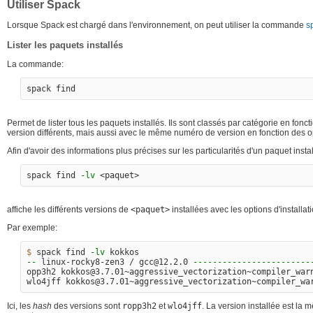
Utiliser Spack
Lorsque Spack est chargé dans l'environnement, on peut utiliser la commande
s
Lister les paquets installés
La commande:
Permet de lister tous les paquets installés. Ils sont classés par catégorie en fon
version différents, mais aussi avec le même numéro de version en fonction des op
Afin d'avoir des informations plus précises sur les particularités d'un paquet inst
spack find 
-lv
affiche les différents versions de
<paquet>
installées avec les options d'installat
Par exemple:
$ 
spack find 
-lv
--
 linux-rocky8-zen3 / gcc@12.2.0 
------------------------
opp3h2 kokkos@3.7.01~aggressive_vectorization~compiler_war
wlo4jff kokkos@3.7.01~aggressive_vectorization~compiler_wa
Ici, les
hash
des versions sont
ropp3h2
et
wlo4jff
. La version installée est la 