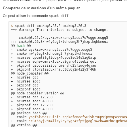
Comparer deux versions d'un même paquet
On peut utiliser la commande
spack diff
.
$ 
==>
 Warning: This interface is subject to change.

---
 cmake@3.25.2/uyvkiawbxranuy5acsi7u7uggetesgq5

+++ cmake@3.26.3/nw4y6aglkldhodmg2h7jkzplkqhkmoui

@@ 
hash
 @@

-  cmake uyvkiawbxranuy5acsi7u7uggetesgq5

+  cmake nw4y6aglkldhodmg2h7jkzplkqhkmoui

-  ncurses qpuml3tgl2dojx4qyoe3sq54s5zg6atp

+  ncurses eqhewbmrskfpvxbv3gynd4llsebzfqul

-  pkgconf qzo55zs2i3pynbmenyhq25fiwoy4gjaw

+  pkgconf clor2ta2dvxrnaubt656j2m4z2y3f46h

@@ node_compiler @@

-  ncurses gcc

+  ncurses aocc

-  pkgconf gcc

+  pkgconf aocc

@@ node_compiler_version @@

-  ncurses gcc 12.2.0

+  ncurses aocc 4.0.0

-  pkgconf gcc 12.2.0

+  pkgconf aocc 4.0.0

@@ package_hash @@

-  cmake 
yngfblw5ezkuinfnusppkdfdmdqfyuivbrx6pyipvvqsccrax
+  cmake 
sc3thbyjv5m4llzy2py3ygr4sfp5jgaglxwcbw4urh6igehe6
@@ version @@
