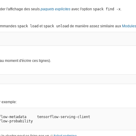
der l'affichage des seuls
paquets explicites
avec l'option
spack find -x
.
 commandes
spack load
et
spack unload
de manière assez similaire aux
Module
au moment d'écrire ces lignes).
r exemple:
low-metadata     tensorflow-serving-client

le cluster peut se faire par un
ticket redmine