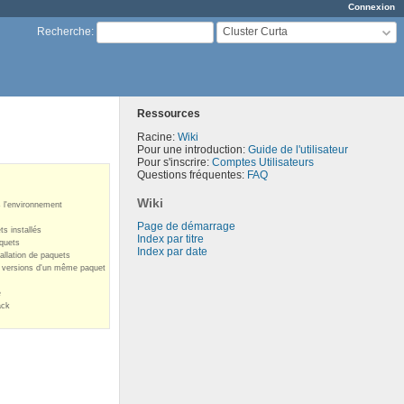
Connexion
Cluster Curta
Recherche
:
Ressources
Racine:
Wiki
Pour une introduction:
Guide de l'utilisateur
Pour s'inscrire:
Comptes Utilisateurs
Questions fréquentes:
FAQ
Wiki
 l'environnement
Page de démarrage
ts installés
Index par titre
quets
Index par date
allation de paquets
 versions d'un même paquet
e
ack