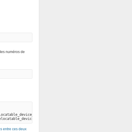
c des numéros de
locatable_device_code~cuda_uvm~debug~debug_bounds_check~debug_du
elocatable_device_code~cuda_uvm~debug~debug_bounds_check~debug_d
es entre ces deux