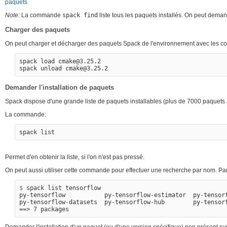
paquets
Note:
La commande
spack find
liste tous les paquets installés. On peut deman
Charger des paquets
On peut charger et décharger des paquets Spack de l'environnement avec les
spack load cmake@3.25.2

Demander l'installation de paquets
Spack dispose d'une grande liste de paquets installables (plus de 7000 paquets 
La commande:
Permet d'en obtenir la liste, si l'on n'est pas pressé.
On peut aussi utiliser cette commande pour effectuer une recherche par nom. Pa
$ 
spack list tensorflow

py-tensorflow           py-tensorflow-estimator  py-tensorf
==>
Demander l'installation d'un paquet (ou d'une version spécifique) non présent sur 