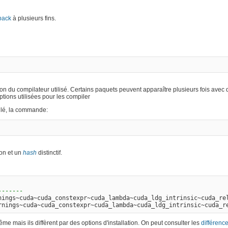
pack
à plusieurs fins.
ction du compilateur utilisé. Certains paquets peuvent apparaître plusieurs fois ave
tions utilisées pour les compiler
allé, la commande:
ion et un
hash
distinctif.
-------
nings~cuda~cuda_constexpr~cuda_lambda~cuda_ldg_intrinsic~cuda_re
rnings~cuda~cuda_constexpr~cuda_lambda~cuda_ldg_intrinsic~cuda_r
même mais ils diffèrent par des options d'installation. On peut consulter les
différenc