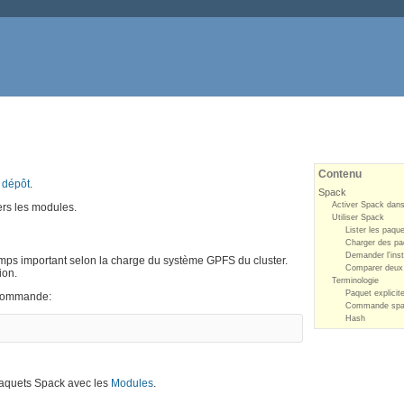
Contenu
e
dépôt
.
Spack
Activer Spack dans
ers les modules.
Utiliser Spack
Lister les paque
Charger des pa
Demander l'inst
mps important selon la charge du système GPFS du cluster.
Comparer deux
ion.
Terminologie
Paquet explicit
a commande:
Commande sp
Hash
paquets Spack avec les
Modules
.