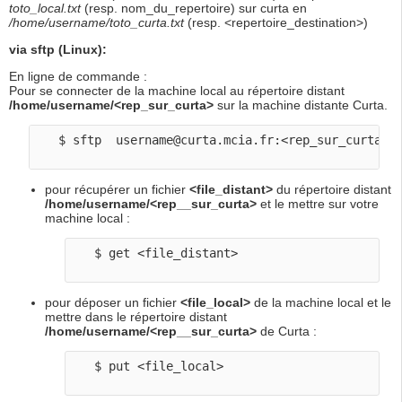
toto_local.txt
(resp. nom_du_repertoire) sur curta en
/home/username/toto_curta.txt
(resp. <repertoire_destination>)
via sftp (Linux):
En ligne de commande :
Pour se connecter de la machine local au répertoire distant
/home/username/<rep_sur_curta>
sur la machine distante Curta.
   $ sftp  username@curta.mcia.fr:<rep_sur_curta>

pour récupérer un fichier
<file_distant>
du répertoire distant
/home/username/<rep__sur_curta>
et le mettre sur votre
machine local :
   $ get <file_distant> 

pour déposer un fichier
<file_local>
de la machine local et le
mettre dans le répertoire distant
/home/username/<rep__sur_curta>
de Curta :
   $ put <file_local> 
