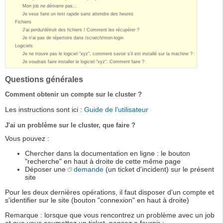
Mon job ne démarre pas...
Je veux faire un test rapide sans attendre des heures
Fichiers
J'ai perdu/détruit des fichiers ! Comment les récupérer ?
Je n'ai pas de répertoire dans /scratch/mon-login
Logiciels
Je ne trouve pas le logiciel "xyz", comment savoir s'il est installé sur la machine ?
Je voudrais faire installer le logiciel "xyz". Comment faire ?
Questions générales
Comment obtenir un compte sur le cluster ?
Les instructions sont ici :
Guide de l'utilisateur
J'ai un problème sur le cluster, que faire ?
Vous pouvez :
Chercher dans la documentation en ligne : le bouton
"recherche" en haut à droite de cette même page
Déposer une
demande
(un ticket d'incident) sur le présent
site
Pour les deux dernières opérations, il faut disposer d'un compte et
s'identifier sur le site (bouton "connexion" en haut à droite)
Remarque : lorsque que vous rencontrez un problème avec un job