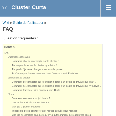
Cluster Curta
Wiki
»
Guide de l'utilisateur
»
FAQ
Question fréquentes :
Contenu
FAQ
Questions générales
Comment obtenir un compte sur le cluster ?
J'ai un problème sur le cluster, que faire ?
J'ai perdu / je veux changer mon mot de passe
Je n'arrive pas à me connecter dans l'interface web Redmine
connexion au cluster
Comment se connecter sur le cluster à partir d'un poste de travail sous linux ?
Comment se connecter sur le cluster à partir d'un poste de travail sous Windows ?
Comment transférer des données vers Curta ?
Slurm
Comment soumettre un job batch ?
Lancer des calculs sur les frontaux :
Mon job a planté. Pourquoi ?
Impossible de se connecter aux nœuds alloués pour mon job
Mon job ne démarre pas alors qu'il y a suffisamment de ressources libres